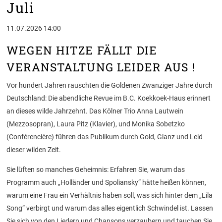
Juli
11.07.2026 14:00
WEGEN HITZE FÄLLT DIE
VERANSTALTUNG LEIDER AUS !
Vor hundert Jahren rauschten die Goldenen Zwanziger Jahre durch
Deutschland: Die abendliche Revue im B.C. Koekkoek-Haus erinnert
an dieses wilde Jahrzehnt. Das Kölner Trio Anna Lautwein
(Mezzosopran), Laura Pitz (Klavier), und Monika Sobetzko
(Conférencière) führen das Publikum durch Gold, Glanz und Leid
dieser wilden Zeit.
Sie lüften so manches Geheimnis: Erfahren Sie, warum das
Programm auch „Holländer und Spoliansky“ hätte heißen können,
warum eine Frau ein Verhältnis haben soll, was sich hinter dem „Lila
Song“ verbirgt und warum das alles eigentlich Schwindel ist. Lassen
Sie sich von den Liedern und Chansons verzaubern und tauchen Sie