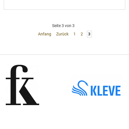
Seite 3 von 3
Anfang
Zurück
1
2
3